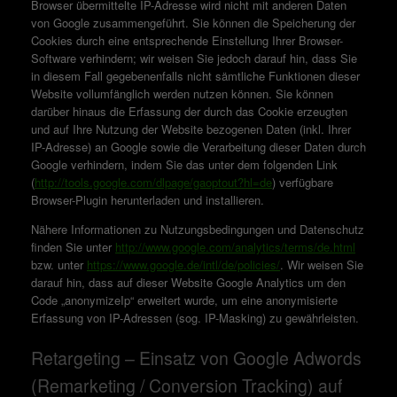
Browser übermittelte IP-Adresse wird nicht mit anderen Daten
von Google zusammengeführt. Sie können die Speicherung der
Cookies durch eine entsprechende Einstellung Ihrer Browser-
Software verhindern; wir weisen Sie jedoch darauf hin, dass Sie
in diesem Fall gegebenenfalls nicht sämtliche Funktionen dieser
Website vollumfänglich werden nutzen können. Sie können
darüber hinaus die Erfassung der durch das Cookie erzeugten
und auf Ihre Nutzung der Website bezogenen Daten (inkl. Ihrer
IP-Adresse) an Google sowie die Verarbeitung dieser Daten durch
Google verhindern, indem Sie das unter dem folgenden Link
(
http://tools.google.com/dlpage/gaoptout?hl=de
) verfügbare
Browser-Plugin herunterladen und installieren.
Nähere Informationen zu Nutzungsbedingungen und Datenschutz
finden Sie unter
http://www.google.com/analytics/terms/de.html
bzw. unter
https://www.google.de/intl/de/policies/
. Wir weisen Sie
darauf hin, dass auf dieser Website Google Analytics um den
Code „anonymizeIp“ erweitert wurde, um eine anonymisierte
Erfassung von IP-Adressen (sog. IP-Masking) zu gewährleisten.
Retargeting – Einsatz von Google Adwords
(Remarketing / Conversion Tracking) auf